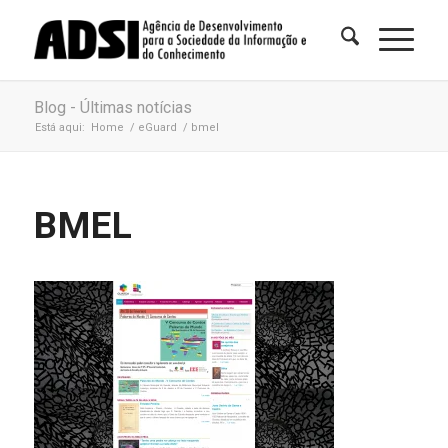
Blog - Últimas notícias
Está aqui:
Home
/
eGuard
/
bmel
BMEL