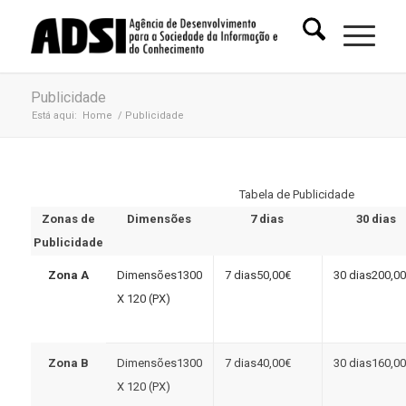
Publicidade
Está aqui:
Home
/
Publicidade
Tabela de Publicidade
Zonas de
Dimensões
7 dias
30 dias
Publicidade
Zona A
1300
50,00€
200,0
X 120 (PX)
Zona B
1300
40,00€
160,0
X 120 (PX)